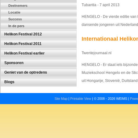
Tubantia - 7 april 2013
Deelnemers
Locatie
HENGELO - De vierde editie van 
Success
dansende jongeren uit Nederland,
In de pers
Helikon Festival 2012
Internationaal Heliko
Helikon Festival 2011
Twentejournaal.nl
Helikon Festival earlier
Sponsoren
HENGELO - Er staat iets bijzonders
Geniet van de optredens
Muziekschool Hengelo en de Stic
uit Hongarije, Slovenië, Duitslan
Blogs
Site Map
|
Printable View
| © 2008 - 2026 WEIMS
|
Powe